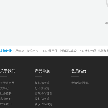
友情链接：
易租花（绿植租摆）
LED显示屏
上海网站建设
上海财务代理
苏州复
接屏
关于我们
产品导航
售后维修
关于来租网
复印机租赁
申请售后维修
大事记
打印机租赁
社会招聘
空气净化租赁
品牌客户
投影仪租赁
联系我们
会议平板租赁