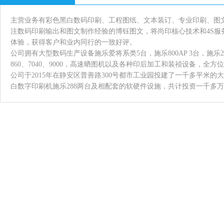
主营业务有彩色黑白数码印刷、工程图纸、文本装订、专业印刷、图文设
注数码印刷输出和图文制作经验的博钰图文，将尚印核心技术和4S
体验，获得客户和业内同行的一致好评。
公司拥有大型数码生产设备施乐爱将系类5台，施乐800AP 3台，施乐21
860、7040、9000，高速晒图机以及各种印后加工和装祯设备，全
公司于2015年在静安区普善路300号都市工业园投建了一千多平米
白数字印刷机施乐288两台及相配套的软硬件设施，共计投资一千多