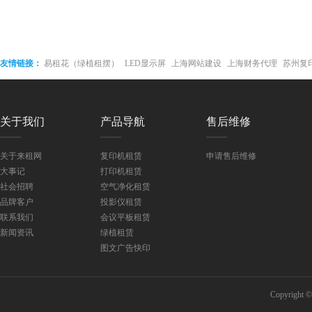
友情链接：
易租花（绿植租摆）
LED显示屏
上海网站建设
上海财务代理
苏州复
接屏
关于我们
产品导航
售后维修
关于来租网
复印机租赁
申请售后维修
大事记
打印机租赁
社会招聘
空气净化租赁
品牌客户
投影仪租赁
联系我们
会议平板租赁
新闻资讯
绿植租赁
图文广告快印
Copyri