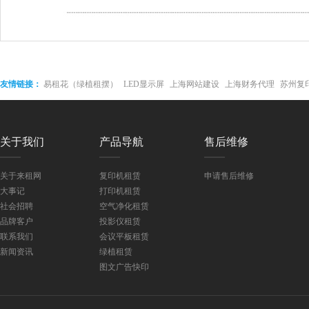
友情链接：
易租花（绿植租摆）
LED显示屏
上海网站建设
上海财务代理
苏州复
接屏
关于我们
产品导航
售后维修
关于来租网
复印机租赁
申请售后维修
大事记
打印机租赁
社会招聘
空气净化租赁
品牌客户
投影仪租赁
联系我们
会议平板租赁
新闻资讯
绿植租赁
图文广告快印