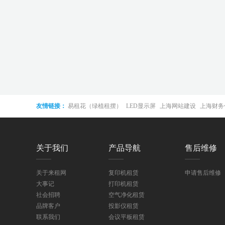
友情链接：
易租花（绿植租摆）
LED显示屏
上海网站建设
上海财务
接屏
关于我们
产品导航
售后维修
关于来租网
复印机租赁
申请售后维修
大事记
打印机租赁
社会招聘
空气净化租赁
品牌客户
投影仪租赁
联系我们
会议平板租赁