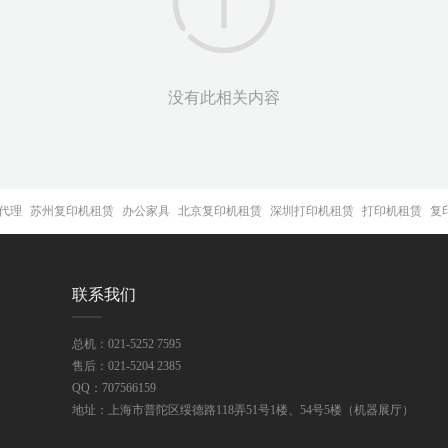
没有此相关内容
代理
苏州复印机租赁
办公家具
北京复印机租赁
深圳打印机租赁
打印机租赁
复
联系我们
总机：021-5252 7595
售后：021-5204 2385
QQ：
707566159
地址：上海市普陀区绥德路118弄51号1楼、54号5楼（机器展厅）