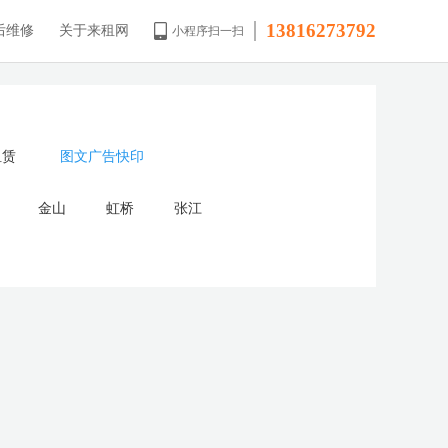
13816273792
后维修
关于来租网
小程序扫一扫
租赁
图文广告快印
金山
虹桥
张江